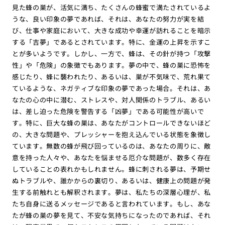
見た蜂の巣が、活気に満ち、たくさんの蜂蜜で満たされているよ
うな、良い印象の夢であれば、それは、あなたの努力が実を結
び、仕事や家庭において、大きな成功や幸運が訪れることを暗示
する「吉夢」であるとされています。特に、金運の上昇を示すこ
とが多いようです。しかし、一方で、蜂は、その針が持つ「攻撃
性」や「危険」の象徴でもあります。夢の中で、蜂の巣に恐怖を
感じたり、蜂に襲われたり、あるいは、巣が不気味で、荒れ果て
ているような、ネガティブな印象の夢であった場合。それは、あ
なたの心の中に潜む、ストレスや、対人関係のトラブル、あるい
は、差し迫った危険を警告する「凶夢」である可能性が高いで
す。特に、巨大な蜂の巣は、あなたがコントロールできないほど
の、大きな問題や、プレッシャーを抱え込んでいる状態を象徴し
ています。無数の蜂が飛び回っているのは、あなたの周りに、敵
意を持った人々や、あなたを悩ませる厄介な問題が、数多く存在
していることの表れかもしれません。蜂に刺される夢は、予期せ
ぬトラブルや、誰かからの裏切り、あるいは、健康上の問題が発
生する前触れとも解釈されます。夢は、私たちの深層心理が、私
たち自身に送るメッセージであると言われています。もし、あな
たが蜂の巣の夢を見て、不安な気持ちになったのであれば、それ