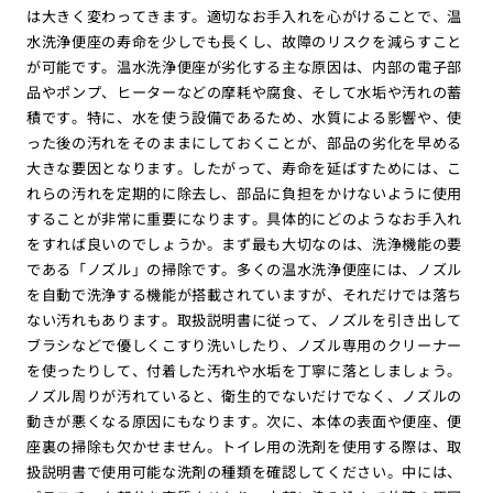
は大きく変わってきます。適切なお手入れを心がけることで、温
水洗浄便座の寿命を少しでも長くし、故障のリスクを減らすこと
が可能です。温水洗浄便座が劣化する主な原因は、内部の電子部
品やポンプ、ヒーターなどの摩耗や腐食、そして水垢や汚れの蓄
積です。特に、水を使う設備であるため、水質による影響や、使
った後の汚れをそのままにしておくことが、部品の劣化を早める
大きな要因となります。したがって、寿命を延ばすためには、こ
れらの汚れを定期的に除去し、部品に負担をかけないように使用
することが非常に重要になります。具体的にどのようなお手入れ
をすれば良いのでしょうか。まず最も大切なのは、洗浄機能の要
である「ノズル」の掃除です。多くの温水洗浄便座には、ノズル
を自動で洗浄する機能が搭載されていますが、それだけでは落ち
ない汚れもあります。取扱説明書に従って、ノズルを引き出して
ブラシなどで優しくこすり洗いしたり、ノズル専用のクリーナー
を使ったりして、付着した汚れや水垢を丁寧に落としましょう。
ノズル周りが汚れていると、衛生的でないだけでなく、ノズルの
動きが悪くなる原因にもなります。次に、本体の表面や便座、便
座裏の掃除も欠かせません。トイレ用の洗剤を使用する際は、取
扱説明書で使用可能な洗剤の種類を確認してください。中には、