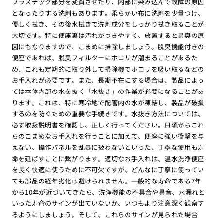
プラスチック部分を変質させたり、内部に染み込んで故障の原因
となったりする洗剤もあります。柔らかい布に洗剤を少量つけ、
優しく拭き、その後水拭きで洗剤成分をしっかり拭き取ることが
大切です。特に便座裏は汚れがつきやすく、放置すると異臭の原
因にもなりますので、こまめに掃除しましょう。脱臭機能付きの
便座であれば、脱臭フィルターにホコリが溜まることがあるた
め、これも定期的に取り外して掃除機でホコリを吸い取るなどの
お手入れが必要です。また、長期不在にする場合は、製品によっ
ては本体内部の水を抜く「水抜き」の作業が必要になることがあ
ります。これは、特に寒冷地で配管内の水が凍結し、製品が破損
するのを防ぐための重要な手続きです。水抜き方法については、
必ず取扱説明書を確認し、正しく行ってください。日頃からこれ
らのこまめなお手入れを行うことに加えて、便座に強い衝撃を与
えない、操作パネルを乱暴に扱わないといった、丁寧な使用も寿
命を延ばすことに繋がります。適切なお手入れは、温水洗浄便座
を長く快適に使うために不可欠ですが、どんなに丁寧に使ってい
ても部品の経年劣化は避けられません。一般的な寿命である7年
から10年が近づいてきたら、洗浄機能の不具合や異音、水漏れと
いった寿命のサインが出ていないか、いつもより注意深く観察す
るようにしましょう。そして、これらのサインが見られた場合