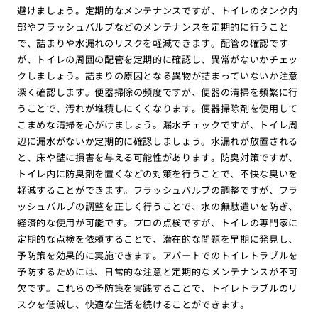
避けましょう。定期的なメンテナンスですが、トイレのタンク内
部やフラッシュバルブなどのメンテナンスを定期的に行うこと
で、詰まりや水漏れのリスクを軽減できます。配管の確認です
が、トイレの周囲の配管を定期的に確認し、異常がないかチェッ
クしましょう。詰まりの原因となる異物が詰まっていないか注意
深く確認します。便器掃除の頻度ですが、便器の清掃を頻繁に行
うことで、汚れが堆積しにくくなります。便器掃除剤を使用して
こまめな清掃を心がけましょう。漏水チェックですが、トイレ周
辺に漏水がないか定期的に確認しましょう。水漏れが放置される
と、床や壁に損害を与える可能性があります。防臭対策ですが、
トイレ内に防臭剤を置くなどの対策を行うことで、不快な臭いを
軽減することができます。フラッシュバルブの調整ですが、フラ
ッシュバルブの調整を正しく行うことで、水の無駄遣いを防ぎ、
経済的な使用が可能です。プロの点検ですが、トイレの専門家に
定期的な点検を依頼することで、潜在的な問題を早期に発見し、
予防策を効果的に実施できます。アパートでのトイレトラブルを
予防するためには、日常的な注意と定期的なメンテナンスが不可
欠です。これらの予防策を実践することで、トイレトラブルのリ
スクを低減し、快適な生活を続けることができます。