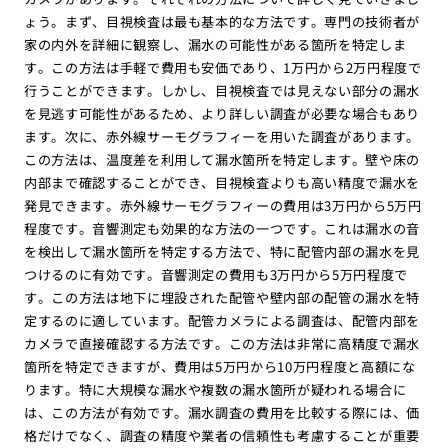
ょう。まず、目視検査は最も基本的な方法です。専門の技術者が
家の内外を詳細に観察し、漏水の可能性がある箇所を特定しま
す。この方法は手軽で費用も安価であり、1万円から2万円程度で
行うことができます。しかし、目視検査では見えない部分の漏水
を見逃す可能性があるため、より詳しい調査が必要な場合もあり
ます。次に、赤外線サーモグラフィーを用いた調査があります。
この方法は、温度差を利用して漏水箇所を特定します。壁や床の
内部まで確認することができ、目視検査よりも高い精度で漏水を
発見できます。赤外線サーモグラフィーの費用は3万円から5万円
程度です。音響測定も効果的な方法の一つです。これは漏水の音
を検出して漏水箇所を特定する方法で、特に配管内部の漏水を見
つけるのに有効です。音響測定の費用も3万円から5万円程度で
す。この方法は地下に埋設された配管や壁内部の配管の漏水を特
定するのに適しています。配管カメラによる調査は、配管内部を
カメラで直接確認する方法です。この方法は非常に高精度で漏水
箇所を特定できますが、費用は5万円から10万円程度と高額にな
ります。特に大規模な漏水や複数の漏水箇所が疑われる場合に
は、この方法が有効です。漏水調査の費用を比較する際には、価
格だけでなく、調査の精度や業者の信頼性も考慮することが重要