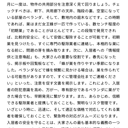
月に一度は、物件の共用部分を注意深く見て回りましょう。チェ
ックすべきは、軒下、共用廊下の天井、階段の裏、空室になって
いる部屋のベランダ、そして、敷地内の庭木などです。この時期
であれば、巣はまだ女王蜂が一匹で作っている、数センチ程度の
「初期巣」であることがほとんどです。この段階で発見できれ
ば、比較的安全に、そして安価に駆除することが可能です。初期
巣を見つけたら、すぐに専門の駆除業者に連絡し、本格的な巣に
なる前に、問題の芽を摘み取ります。次に、入居者への「情報提
供と注意喚起」も、大家さんの重要な役割です。春先になった
ら、掲示板や回覧板などで、「蜂が巣を作りやすい季節になりま
した。ベランダなどで蜂を頻繁に見かける場合は、巣を作られて
いる可能性がありますので、すぐに管理会社までご連絡くださ
い」といった、注意を促す文書を掲示します。これにより、入居
者の防犯意識を高め、万が一、専有部分であるベランダに巣がで
きた場合でも、早期発見に繋がります。また、あらかじめ、信頼
できる駆除業者と提携しておくことも、賢明なリスク管理です。
いざという時に、迅速に、そして適正な価格で対応してくれる業
者を確保しておくことで、緊急時の対応がスムーズになります。
入居者の安全を守ることは、大家さんの最も基本的な義務の一つ