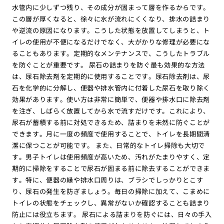
水管内に少しずつ残り、その成分が固まって層を作るからです。
この層が厚くなると、徐々に水が流れにくくなり、排水の詰まり
や逆流の原因になります。こうした状態を放置してしまうと、ト
イレの使用が不便になるだけでなく、大がかりな修理が必要にな
ることもあります。定期的なメンテナンスで、こうしたトラブル
を防ぐことが重要です。 尿石の詰まりを防ぐ最も効果的な方法
は、尿石除去剤を定期的に使用することです。尿石除去剤は、尿
石を化学的に分解し、便器や排水管内に付着した尿石を取り除く
効果があります。使い方は非常に簡単で、便器や排水口に除去剤
を注ぎ、しばらく放置してから水で流すだけです。これにより、
尿石が蓄積する前に対処できるため、詰まりを未然に防ぐことが
できます。月に一度の頻度で使用することで、トイレを長期間清
潔に保つことが可能です。 また、日常的なトイレ掃除も大切で
す。男子トイレは使用頻度が高いため、汚れがたまりやすく、定
期的に掃除をすることで尿石が固まる前に除去することができま
す。特に、便器の縁や排水口周りは、ブラシでしっかりとこす
り、尿石の発生を防ぎましょう。毎日の掃除に加えて、こまめに
トイレの状態をチェックし、異常がないか確認することも詰まり
防止には役立ちます。 尿石による詰まりを防ぐには、日々の手入