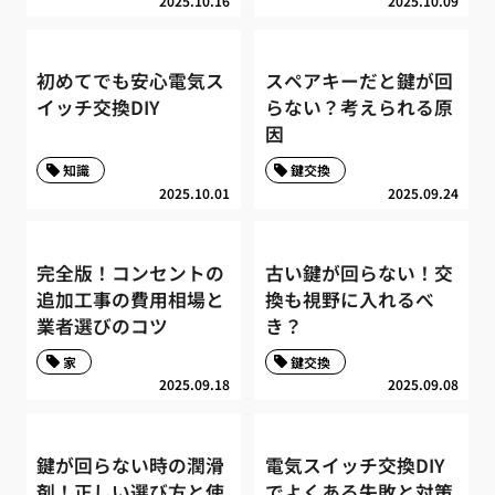
2025.10.16
2025.10.09
初めてでも安心電気ス
スペアキーだと鍵が回
イッチ交換DIY
らない？考えられる原
因
知識
鍵交換
2025.10.01
2025.09.24
完全版！コンセントの
古い鍵が回らない！交
追加工事の費用相場と
換も視野に入れるべ
業者選びのコツ
き？
家
鍵交換
2025.09.18
2025.09.08
鍵が回らない時の潤滑
電気スイッチ交換DIY
剤！正しい選び方と使
でよくある失敗と対策