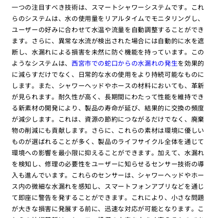
一つの注目すべき技術は、スマートシャワーシステムです。これ
らのシステムは、水の使用量をリアルタイムでモニタリングし、
ユーザーの好みに合わせて水温や流量を自動調整することができ
ます。さらに、異常な水流が検出された場合には自動的に水を遮
断し、水漏れによる損害を未然に防ぐ機能を持っています。この
ようなシステムは、
西宮市での蛇口からの水漏れの発生
を効果的
に減らすだけでなく、日常的な水の使用をより持続可能なものに
します。また、シャワーヘッドやホースの材料においても、革新
が見られます。耐久性が高く、長期間にわたって性能を維持でき
る新素材の開発により、製品の寿命が延び、結果的に交換の頻度
が減少します。これは、資源の節約につながるだけでなく、廃棄
物の削減にも貢献します。さらに、これらの素材は環境に優しい
ものが選ばれることが多く、製品のライフサイクル全体を通じて
環境への影響を最小限に抑えることができます。加えて、水漏れ
を検知し、修理の必要性をユーザーに知らせるセンサー技術の導
入も進んでいます。これらのセンサーは、シャワーヘッドやホー
ス内の微細な水漏れを感知し、スマートフォンアプリなどを通じ
て即座に警告を発することができます。これにより、小さな問題
が大きな損害に発展する前に、迅速な対応が可能となります。こ