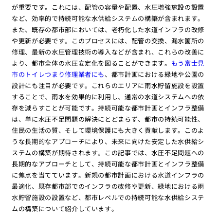
が重要です。これには、配管の容量や配置、水圧増強施設の設置
など、効率的で持続可能な水供給システムの構築が含まれます。
また、既存の都市部においては、老朽化した水道インフラの改修
や更新が必要です。このプロセスには、配管の交換、漏水箇所の
修理、最新の水圧管理技術の導入などが含まれ、これらの改善に
より、都市全体の水圧安定化を図ることができます。
もう富士見
市のトイレつまり修理業者にも
、都市計画における緑地や公園の
設計にも注目が必要です。これらのエリアに雨水貯留施設を設置
することで、雨水を効果的に利用し、通常の水道システムへの依
存を減らすことが可能です。持続可能な都市計画とインフラ整備
は、単に水圧不足問題の解決にとどまらず、都市の持続可能性、
住民の生活の質、そして環境保護にも大きく貢献します。このよ
うな長期的なアプローチにより、未来に向けた安定した水供給シ
ステムの構築が期待されます。この記事では、水圧不足問題への
長期的なアプローチとして、持続可能な都市計画とインフラ整備
に焦点を当てています。新規の都市計画における水道インフラの
最適化、既存都市部でのインフラの改修や更新、緑地における雨
水貯留施設の設置など、都市レベルでの持続可能な水供給システ
ムの構築について紹介しています。