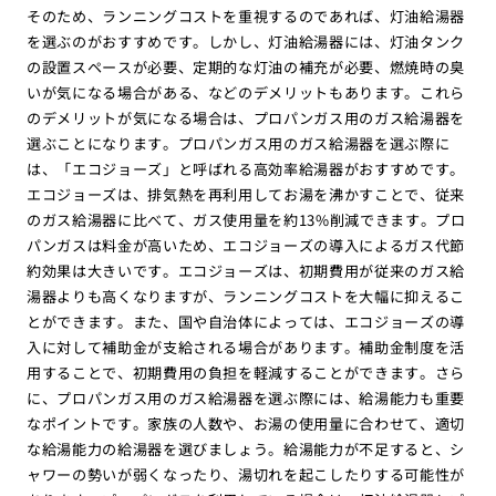
そのため、ランニングコストを重視するのであれば、灯油給湯器
を選ぶのがおすすめです。しかし、灯油給湯器には、灯油タンク
の設置スペースが必要、定期的な灯油の補充が必要、燃焼時の臭
いが気になる場合がある、などのデメリットもあります。これら
のデメリットが気になる場合は、プロパンガス用のガス給湯器を
選ぶことになります。プロパンガス用のガス給湯器を選ぶ際に
は、「エコジョーズ」と呼ばれる高効率給湯器がおすすめです。
エコジョーズは、排気熱を再利用してお湯を沸かすことで、従来
のガス給湯器に比べて、ガス使用量を約13%削減できます。プロ
パンガスは料金が高いため、エコジョーズの導入によるガス代節
約効果は大きいです。エコジョーズは、初期費用が従来のガス給
湯器よりも高くなりますが、ランニングコストを大幅に抑えるこ
とができます。また、国や自治体によっては、エコジョーズの導
入に対して補助金が支給される場合があります。補助金制度を活
用することで、初期費用の負担を軽減することができます。さら
に、プロパンガス用のガス給湯器を選ぶ際には、給湯能力も重要
なポイントです。家族の人数や、お湯の使用量に合わせて、適切
な給湯能力の給湯器を選びましょう。給湯能力が不足すると、シ
ャワーの勢いが弱くなったり、湯切れを起こしたりする可能性が