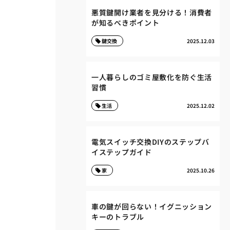
悪質鍵開け業者を見分ける！消費者
が知るべきポイント
鍵交換
2025.12.03
一人暮らしのゴミ屋敷化を防ぐ生活
習慣
生活
2025.12.02
電気スイッチ交換DIYのステップバ
イステップガイド
家
2025.10.26
車の鍵が回らない！イグニッション
キーのトラブル