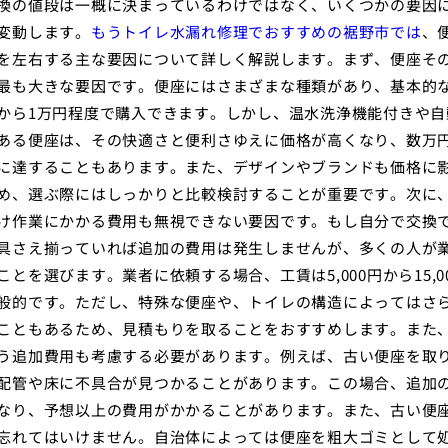
換の値段は一概に決まっているわけではなく、いくつかの要因
変動します。
もうトイレ水漏れ修理でおすすめの裾野市では
、
を左右する主な要因について詳しく解説します。まず、便座そ
最も大きな要因です。便座にはさまざまな種類があり、基本的
から1万円程度で購入できます。しかし、温水洗浄機能付きや自
ある便座は、その快適さと便利さゆえに価格が高くなり、数万
に達することもあります。また、デザインやブランドも価格に
め、選ぶ際にはしっかりと比較検討することが重要です。次に
け作業にかかる費用も無視できない要因です。もし自分で交換
具さえ揃っていれば追加の費用は発生しませんが、多くの人が
ことを選びます。業者に依頼する場合、工賃は5,000円から15,0
般的です。ただし、特殊な便座や、トイレの構造によってはさ
こともあるため、見積もりを取ることをおすすめします。また
う追加費用も考慮する必要があります。例えば、古い便座を取
配管や床に不具合が見つかることがあります。この場合、追加
なり、予想以上の費用がかかることがあります。また、古い便
忘れてはいけません。自治体によっては便座を粗大ゴミとして