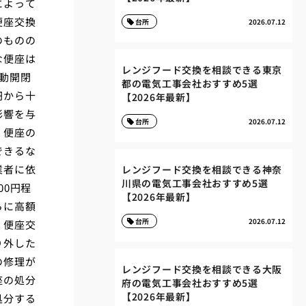
によって
便座交換
台所
2026.07.12
のものの
な便座は
レンジフード交換を相談できる東京
動開閉
都の電気工事会社おすすめ5選
円から十
【2026年最新】
影響を与
台所
2026.07.12
、便座の
できるな
業者に依
レンジフード交換を相談できる神奈
川県の電気工事会社おすすめ5選
00円程
【2026年最新】
らに高額
台所
2026.07.12
、便座交
り外した
の修理が
レンジフード交換を相談できる大阪
座の処分
府の電気工事会社おすすめ5選
【2026年最新】
処分する