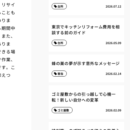
。リサイ
台所
2026.07.12
ることも
わりま
東京でキッチンリフォーム費用を相
ル期間中
談する前のガイド
。また、
ありま
台所
2026.05.09
できる場
け作業、
蜂の巣の夢が示す意外なメッセージ
です。こ
害虫
2026.02.14
抑えつ
ゴミ屋敷からの引っ越しで心機一
転！新しい自分への変革
ゴミ屋敷
2026.02.09