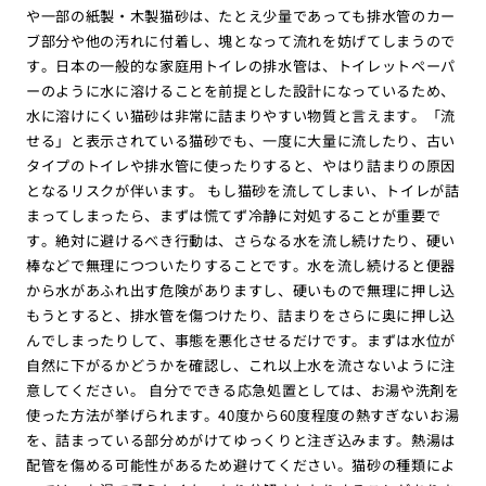
や一部の紙製・木製猫砂は、たとえ少量であっても排水管のカー
ブ部分や他の汚れに付着し、塊となって流れを妨げてしまうので
す。日本の一般的な家庭用トイレの排水管は、トイレットペーパ
ーのように水に溶けることを前提とした設計になっているため、
水に溶けにくい猫砂は非常に詰まりやすい物質と言えます。「流
せる」と表示されている猫砂でも、一度に大量に流したり、古い
タイプのトイレや排水管に使ったりすると、やはり詰まりの原因
となるリスクが伴います。 もし猫砂を流してしまい、トイレが詰
まってしまったら、まずは慌てず冷静に対処することが重要で
す。絶対に避けるべき行動は、さらなる水を流し続けたり、硬い
棒などで無理につついたりすることです。水を流し続けると便器
から水があふれ出す危険がありますし、硬いもので無理に押し込
もうとすると、排水管を傷つけたり、詰まりをさらに奥に押し込
んでしまったりして、事態を悪化させるだけです。まずは水位が
自然に下がるかどうかを確認し、これ以上水を流さないように注
意してください。 自分でできる応急処置としては、お湯や洗剤を
使った方法が挙げられます。40度から60度程度の熱すぎないお湯
を、詰まっている部分めがけてゆっくりと注ぎ込みます。熱湯は
配管を傷める可能性があるため避けてください。猫砂の種類によ