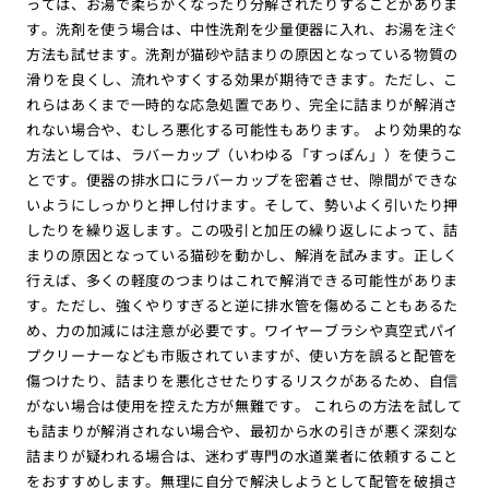
っては、お湯で柔らかくなったり分解されたりすることがありま
す。洗剤を使う場合は、中性洗剤を少量便器に入れ、お湯を注ぐ
方法も試せます。洗剤が猫砂や詰まりの原因となっている物質の
滑りを良くし、流れやすくする効果が期待できます。ただし、こ
れらはあくまで一時的な応急処置であり、完全に詰まりが解消さ
れない場合や、むしろ悪化する可能性もあります。 より効果的な
方法としては、ラバーカップ（いわゆる「すっぽん」）を使うこ
とです。便器の排水口にラバーカップを密着させ、隙間ができな
いようにしっかりと押し付けます。そして、勢いよく引いたり押
したりを繰り返します。この吸引と加圧の繰り返しによって、詰
まりの原因となっている猫砂を動かし、解消を試みます。正しく
行えば、多くの軽度のつまりはこれで解消できる可能性がありま
す。ただし、強くやりすぎると逆に排水管を傷めることもあるた
め、力の加減には注意が必要です。ワイヤーブラシや真空式パイ
プクリーナーなども市販されていますが、使い方を誤ると配管を
傷つけたり、詰まりを悪化させたりするリスクがあるため、自信
がない場合は使用を控えた方が無難です。 これらの方法を試して
も詰まりが解消されない場合や、最初から水の引きが悪く深刻な
詰まりが疑われる場合は、迷わず専門の水道業者に依頼すること
をおすすめします。無理に自分で解決しようとして配管を破損さ