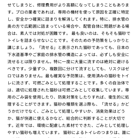
せてしまうと、修理費用がより高額になってしまうこともありま
す。プロの業者であれば、専用の機材を使って原因を正確に特定
し、安全かつ確実に詰まりを解消してくれます。特に、排水管の
奥の方で広範囲に詰まっている場合や、配管自体に問題がある場
合は、素人では対処が困難です。 最も良いのは、そもそも猫砂で
トイレを詰まらせないことです。そのための予防策をしっかりと
講じましょう。「流せる」と表示された猫砂であっても、日本の
下水道基準やご家庭の排水管の構造によっては、必ずしも安全に
流せるとは限りません。特に一度に大量に流すのは絶対に避ける
べきです。少量ずつ、複数回に分けて流すとしても、リスクはゼ
ロではありません。最も確実な予防策は、使用済みの猫砂をトイ
レに流さず、可燃ごみとして処理することです。多くの自治体で
は、適切に処理された猫砂は可燃ごみとして収集しています。専
用のごみ袋を使用したり、防臭対策をしたりすれば、衛生的に処
理することができます。猫砂の種類を選ぶ際も、「流せる」かど
うかだけでなく、ごみとして処理しやすいか、消臭効果はどう
か、猫が快適に使えるかなど、総合的に判断することが大切で
す。近年では、環境に配慮した素材でできた、ごみとして処理し
やすい猫砂も増えています。 猫砂によるトイレのつまりは、誰に