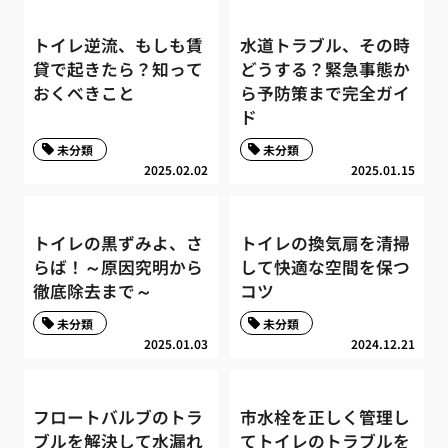
トイレ逆流、もしも賃
水道トラブル、その時
貸で起きたら？知って
どうする？緊急事態か
おくべきこと
ら予防策まで完全ガイ
ド
未分類
未分類
2025.02.02
2025.01.15
トイレの黒ずみよ、さ
トイレの換気扇を清掃
らば！～原因究明から
して快適な空間を保つ
徹底除去まで～
コツ
未分類
未分類
2025.01.03
2024.12.21
フロートバルブのトラ
市水栓を正しく管理し
ブルを解決して水漏れ
てトイレのトラブルを