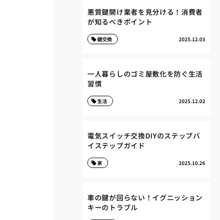
悪質鍵開け業者を見分ける！消費者
が知るべきポイント
鍵交換
2025.12.03
一人暮らしのゴミ屋敷化を防ぐ生活
習慣
生活
2025.12.02
電気スイッチ交換DIYのステップバ
イステップガイド
家
2025.10.26
車の鍵が回らない！イグニッション
キーのトラブル