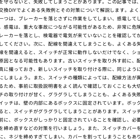
を守らないと、失敗してしまうことがあります。この記事では
交換DIYでよくある失敗例とその対策について解説します。よく
一つは、ブレーカーを落とさずに作業をしてしまい、感電して
。感電は、重大な事故につながる可能性があるため、非常に危
レーカーを落とし、検電器で電気が来ていないことを確認して
してください。次に、配線を間違えてしまうことも、よくある
線を間違えると、スイッチが正常に動作しないだけでなく、シ
原因となる可能性もあります。古いスイッチを取り外す前に、
真に撮っておき、新しいスイッチを取り付ける際に、同じよう
にしましょう。また、スイッチの種類によっては、配線方法が
るため、事前に取扱説明書をよく読んで確認しておくことも大
チの取り付けが甘く、グラグラしてしまうことも、よくある失
イッチは、壁の内部にあるボックスに固定されています。ボッ
ると、スイッチがグラグラしてしまうことがあります。スイッ
前に、ボックスがしっかりと固定されていることを確認し、必
を締め直すなどの対策を行いましょう。また、スイッチカバー
に、ネジを締めすぎてしまい、カバーを割ってしまうこともあ