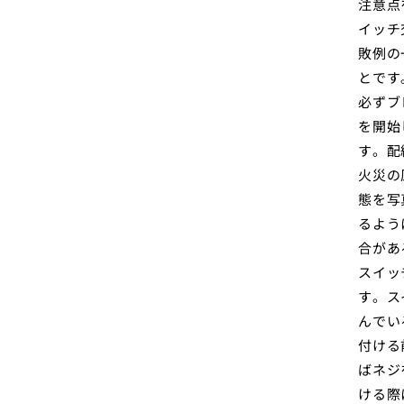
注意点
イッチ
敗例の
とです
必ずブ
を開始
す。配
火災の
態を写
るよう
合があ
スイッ
す。ス
んでい
付ける
ばネジ
ける際