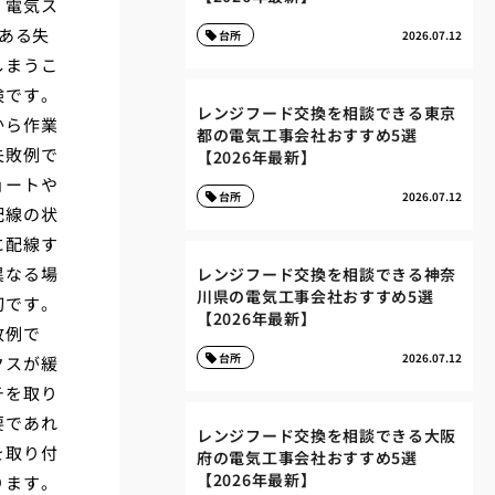
、電気ス
ある失
台所
2026.07.12
しまうこ
険です。
レンジフード交換を相談できる東京
から作業
都の電気工事会社おすすめ5選
失敗例で
【2026年最新】
ョートや
台所
2026.07.12
配線の状
に配線す
異なる場
レンジフード交換を相談できる神奈
川県の電気工事会社おすすめ5選
切です。
【2026年最新】
敗例で
台所
2026.07.12
クスが緩
チを取り
要であれ
レンジフード交換を相談できる大阪
を取り付
府の電気工事会社おすすめ5選
【2026年最新】
ります。