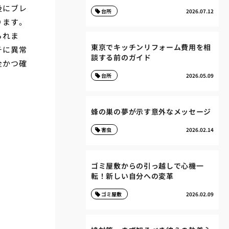
後にブレ
台所
2026.07.12
ります。
られま
東京でキッチンリフォーム費用を相
チに異常
談する前のガイド
全かつ確
台所
2026.05.09
蜂の巣の夢が示す意外なメッセージ
害虫
2026.02.14
ゴミ屋敷からの引っ越しで心機一
転！新しい自分への変革
ゴミ屋敷
2026.02.09