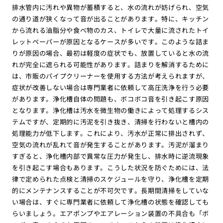
排水管内に汚れや異物が蓄積すると、水の流れが妨げられ、空気
の通り道が狭くなって音が出ることがあります。特に、キッチン
から流れる油脂分や食べ物のカス、トイレで大量に流されたトイ
レットペーパーが原因となるケースが多いです。このような詰ま
りが原因の場合、最初は軽度の症状でも、放置していると水の流
れが完全に遮られる可能性があります。詰まりを解消するために
は、市販のパイプクリーナーを使用する方法が考えられますが、
症状が改善しない場合は専門業者に依頼して高圧洗浄を行う必要
があります。浄化槽自体の問題も、ボコボコ音を引き起こす原因
となります。浄化槽は汚水を微生物の働きによって処理するシス
テムですが、定期的に汚泥を引き抜き、清掃を行わないと槽内の
処理能力が低下します。これにより、汚水が正常に排出されず、
空気の流れが乱れて音が発生することがあります。汚泥が溜まり
すぎると、浄化槽内部で異常な圧力が発生し、排水時に逆流現象
を引き起こす場合もあります。こうした状況を防ぐためには、法
律で定められた点検と清掃のスケジュールを守り、浄化槽を定期
的にメンテナンスすることが不可欠です。長期間清掃をしていな
い場合は、すぐに専門業者に依頼して浄化槽の状態を確認しても
らいましょう。エアポンプやエアレーション装置の不具合も「ボ