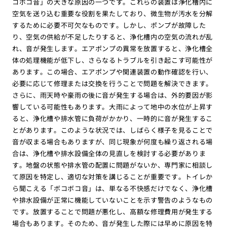
コボコ音」の大きな原因の一つです。これらの装置は浄化槽内に
空気を送り込む重要な役割を果たしており、微生物が汚水を分解
するために必要不可欠なものです。しかし、ポンプが故障した
り、空気の供給が不足したりすると、浄化槽内の空気の流れが乱
れ、音が発生します。エアポンプの異常を放置すると、浄化槽全
体の処理機能が低下し、さらなるトラブルを引き起こす可能性が
あります。この場合、エアポンプや関連装置の動作確認を行い、
必要に応じて修理または交換を行うことで問題を解決できます。
さらに、雨天時や豪雨の後に音が発生する場合は、外的要因が影
響している可能性もあります。大雨によって地中の水位が上昇す
ると、浄化槽や排水管に負荷がかかり、一時的に音が発生するこ
とがあります。このような状況では、しばらく様子を見ることで
音が収まる場合もありますが、同じ現象が何度も繰り返される場
合は、浄化槽や排水設備全体の見直しを検討する必要がありま
す。地盤の状態や排水管の配置に問題がないか、専門家に相談し
て原因を特定し、適切な対策を講じることが重要です。トイレか
ら聞こえる「ボコボコ音」は、単なる不快感だけでなく、浄化槽
や排水設備が正常に機能していないことを示す警告のようなもの
です。放置することで問題が悪化し、高額な修理費用が発生する
場合もあります。そのため、音が発生した際には早めに原因を特