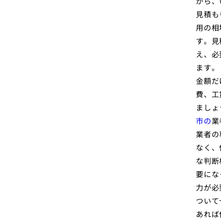
がら、
見積も
用の相
す。見
え、必
ます。
金額だ
費、工
ましょ
市の
業
業者の
なく、
な判断
要にな
力が必
ついて
あれば