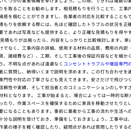
いくつかの業者候補を挙げましょう。この際、できれば複数の
りを取ることをお勧めします。相見積もりを行うことで、工事
場感を掴むことができますし、各業者の対応を比較することも
積もりを依頼する際には、先ほど確認したトラブルの状況を正
要であれば写真なども提供すると、より正確な見積もりを得や
 見積もりが出揃ったら、内容をしっかりと比較検討します。単
けでなく、工事内容の詳細、使用する材料の品質、費用の内訳
賃、諸経費など）、工期、そして工事後の保証内容などを細か
う。不明な点があれば遠慮なく
コンセントトラブルや増設専門
者に質問し、納得いくまで説明を求めます。この打ち合わせを
専門性や対応の丁寧さなども見えてきます。安さだけで飛びつ
信頼性や実績、そして担当者とのコミュニケーションのしやす
材料となります。 工事が始まると、場合によっては一時的な断
ったり、作業スペースを確保するために家具を移動させたりと
要になることもあります。事前に業者から工事の流れや生活へ
十分な説明を受けておき、準備をしておきましょう。工事中は
作業の様子を軽く確認したり、疑問点があれば質問したりする