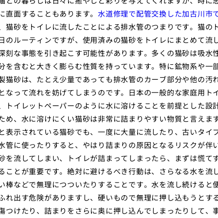
猫との暮らしは日々に癒やしと彩りを与えてくれますが、時に
に直面することもあります。
水道修理で配管交換した加古川市
、猫砂をトイレに流したことによる排水管のつまりです。猫の
日のルーティンですが、使用済みの猫砂をトイレにまとめて流
深刻な事態を引き起こす可能性があります。多くの猫砂は吸水
分を含むと大きく膨らむ性質を持っています。特に鉱物系や一
製猫砂は、たとえ少量であっても排水管のカーブ部分や他の汚
となって流れを妨げてしまうのです。日本の一般的な家庭用ト
、トイレットペーパーのように水に溶けることを前提とした設
ため、水に溶けにくい猫砂は非常に詰まりやすい物質と言えま
と表示されている猫砂でも、一度に大量に流したり、古いタイ
水管に使ったりすると、やはり詰まりの原因となるリスクが伴
砂を流してしまい、トイレが詰まってしまったら、まずは慌て
ることが重要です。絶対に避けるべき行動は、さらなる水を流
い棒などで無理につついたりすることです。水を流し続けると
ふれ出す危険がありますし、硬いもので無理に押し込もうとす
傷つけたり、詰まりをさらに奥に押し込んでしまったりして、