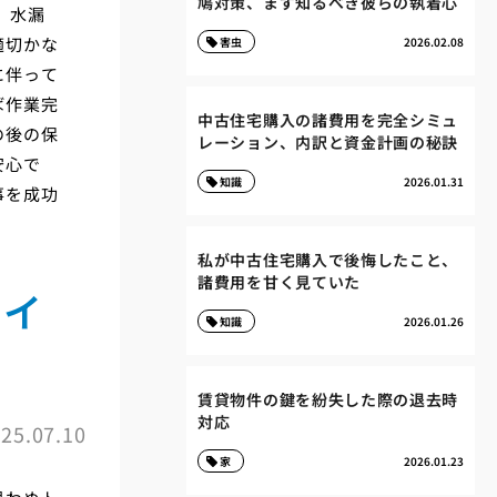
鳩対策、まず知るべき彼らの執着心
。水漏
適切かな
害虫
2026.02.08
に伴って
ば作業完
中古住宅購入の諸費用を完全シミュ
の後の保
レーション、内訳と資金計画の秘訣
安心で
知識
2026.01.31
事を成功
私が中古住宅購入で後悔したこと、
諸費用を甘く見ていた
ガイ
知識
2026.01.26
賃貸物件の鍵を紛失した際の退去時
対応
25.07.10
家
2026.01.23