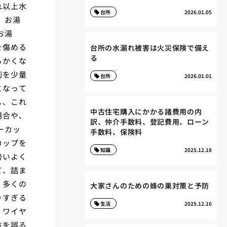
れ以上水
台所
2026.01.05
、お湯
お湯
を傷める
台所の水漏れ被害は火災保険で備え
る
らかくな
剤を少量
台所
2026.01.01
となって
し、これ
中古住宅購入にかかる諸費用の内
場合や、
訳、仲介手数料、登記費用、ローン
ーカッ
手数料、保険料
カップを
知識
2025.12.18
勢いよく
て、詰ま
、多くの
大家さんのための蜂の巣対策と予防
りすぎる
生活
2025.12.16
。ワイヤ
方を誤る