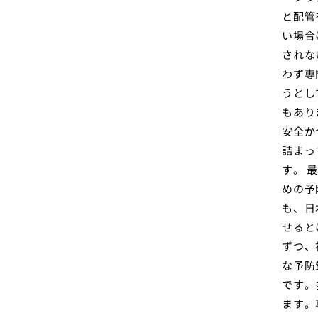
と配管
い場合
されな
わず専
うとし
もあり
安全か
詰まっ
す。 
めの予
も、日
せると
ずつ、
な予防
です。
ます。