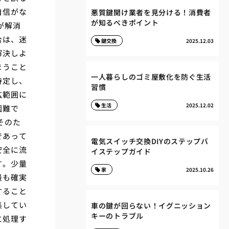
自信がな
悪質鍵開け業者を見分ける！消費者
が知るべきポイント
が解消
合は、迷
鍵交換
2025.12.03
解決しよ
まうこと
一人暮らしのゴミ屋敷化を防ぐ生活
特定し、
習慣
広範囲に
生活
2025.12.02
困難で
そのた
であって
電気スイッチ交換DIYのステップバ
安全に流
イステップガイド
す。少量
家
2025.10.26
最も確実
すること
集してい
車の鍵が回らない！イグニッション
キーのトラブル
に処理す