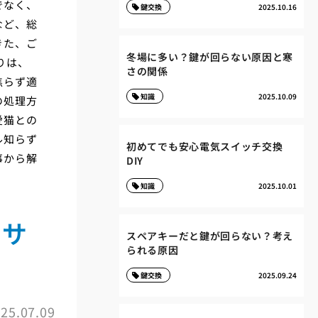
でなく、
鍵交換
2025.10.16
など、総
きた、ご
冬場に多い？鍵が回らない原因と寒
りは、
さの関係
焦らず適
知識
2025.10.09
の処理方
愛猫との
ル知らず
初めてでも安心電気スイッチ交換
事から解
DIY
知識
2025.10.01
いサ
スペアキーだと鍵が回らない？考え
られる原因
鍵交換
2025.09.24
25.07.09