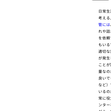
日常生
考える
管には
れや詰
を依頼
もいる
適切な
が発生
ことが
量なの
良いで
など）
いるの
常に役
ンター