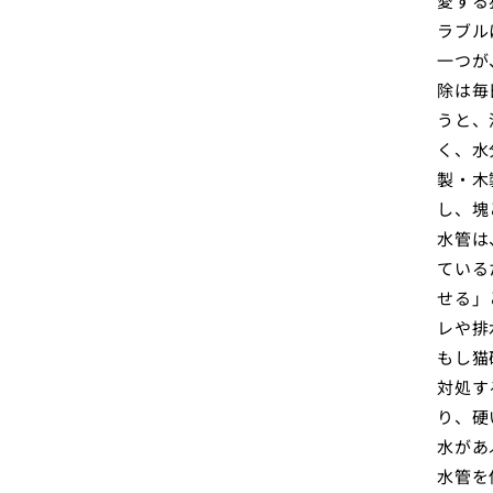
愛する
ラブル
一つが
除は毎
うと、
く、水
製・木
し、塊
水管は
ている
せる」
レや排
もし猫
対処す
り、硬
水があ
水管を