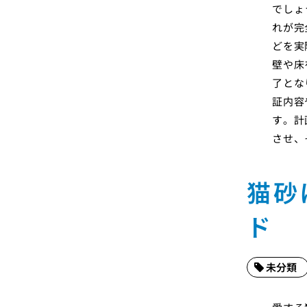
でしょ
れが完
どを実
壁や床
了とな
証内容
す。計
させ、
猫砂
ド
未分類