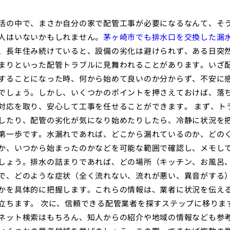
活の中で、まさか自分の家で配管工事が必要になるなんて、そ
人はいないかもしれません。
茅ヶ崎市でも排水口を交換した漏
、長年住み続けていると、設備の劣化は避けられず、ある日突
まりといった配管トラブルに見舞われることがあります。いざ
することになった時、何から始めて良いのか分からず、不安に
でしょう。しかし、いくつかのポイントを押さえておけば、落
対応を取り、安心して工事を任せることができます。 まず、ト
したり、配管の劣化が気になり始めたりしたら、冷静に状況を
第一歩です。水漏れであれば、どこから漏れているのか、どの
か、いつから始まったのかなどを可能な範囲で確認し、メモし
しょう。排水の詰まりであれば、どの場所（キッチン、お風呂
で、どのような症状（全く流れない、流れが悪い、異音がする
かを具体的に把握します。これらの情報は、業者に状況を伝え
立ちます。 次に、信頼できる配管業者を探すステップに移りま
ネット検索はもちろん、知人からの紹介や地域の情報なども参