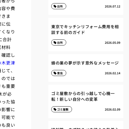
業者から
台所
2026.07.12
内容や費
できま
確に伝
東京でキッチンリフォーム費用を相
すくなり
談する前のガイド
に合計
台所
2026.05.09
（材料
く確認し
の木更津
蜂の巣の夢が示す意外なメッセージ
通じて、
害虫
2026.02.14
くのでは
さも重要
ゴミ屋敷からの引っ越しで心機一
水が必
転！新しい自分への変革
いった協
の影響に
ゴミ屋敷
2026.02.09
、可能で
のも良い