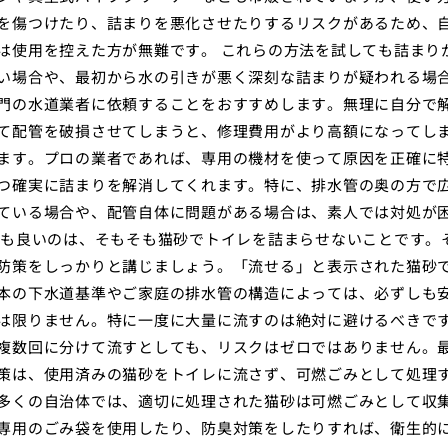
を傷つけたり、詰まりを悪化させたりするリスクがあるため、
は使用を控えた方が無難です。 これらの方法を試しても詰まり
い場合や、最初から水の引きが悪く深刻な詰まりが疑われる場
門の水道業者に依頼することをおすすめします。無理に自分で
て配管を破損させてしまうと、修理費用がより高額になってし
ます。プロの業者であれば、専用の機材を使って原因を正確に
つ確実に詰まりを解消してくれます。特に、排水管の奥の方で
ている場合や、配管自体に問題がある場合は、素人では対処が
最も良いのは、そもそも猫砂でトイレを詰まらせないことです。
防策をしっかりと講じましょう。「流せる」と表示された猫砂
本の下水道基準やご家庭の排水管の構造によっては、必ずしも
は限りません。特に一度に大量に流すのは絶対に避けるべきで
複数回に分けて流すとしても、リスクはゼロではありません。
策は、使用済みの猫砂をトイレに流さず、可燃ごみとして処理
多くの自治体では、適切に処理された猫砂は可燃ごみとして収
専用のごみ袋を使用したり、防臭対策をしたりすれば、衛生的