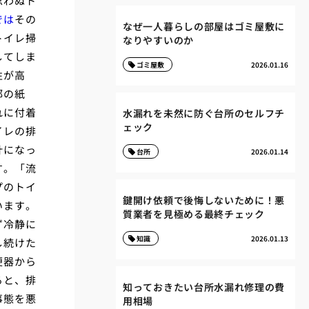
思わぬト
では
その
なぜ一人暮らしの部屋はゴミ屋敷に
トイレ掃
なりやすいのか
してしま
ゴミ屋敷
2026.01.16
性が高
部の紙
れに付着
水漏れを未然に防ぐ台所のセルフチ
ェック
イレの排
計になっ
台所
2026.01.14
す。「流
プのトイ
鍵開け依頼で後悔しないために！悪
います。
質業者を見極める最終チェック
ず冷静に
知識
2026.01.13
し続けた
便器から
ると、排
知っておきたい台所水漏れ修理の費
事態を悪
用相場