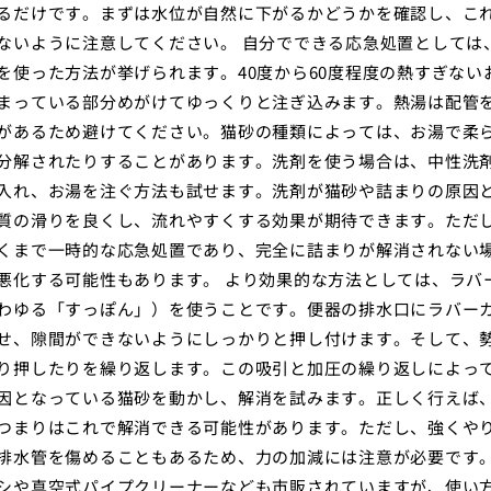
るだけです。まずは水位が自然に下がるかどうかを確認し、こ
ないように注意してください。 自分でできる応急処置としては
を使った方法が挙げられます。40度から60度程度の熱すぎない
まっている部分めがけてゆっくりと注ぎ込みます。熱湯は配管
があるため避けてください。猫砂の種類によっては、お湯で柔
分解されたりすることがあります。洗剤を使う場合は、中性洗
入れ、お湯を注ぐ方法も試せます。洗剤が猫砂や詰まりの原因
質の滑りを良くし、流れやすくする効果が期待できます。ただ
くまで一時的な応急処置であり、完全に詰まりが解消されない
悪化する可能性もあります。 より効果的な方法としては、ラバ
わゆる「すっぽん」）を使うことです。便器の排水口にラバー
せ、隙間ができないようにしっかりと押し付けます。そして、
り押したりを繰り返します。この吸引と加圧の繰り返しによっ
因となっている猫砂を動かし、解消を試みます。正しく行えば
つまりはこれで解消できる可能性があります。ただし、強くや
排水管を傷めることもあるため、力の加減には注意が必要です
シや真空式パイプクリーナーなども市販されていますが、使い